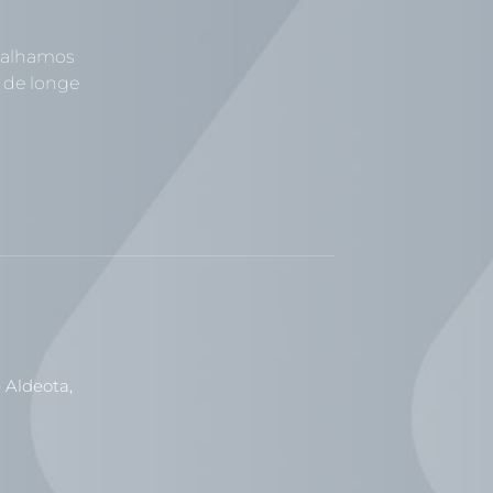
abalhamos
 de longe
 Aldeota,