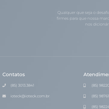
Qualquer que seja o desafi
firmes para que nossa marc
nos dicionári
Contatos
Atendime
(85) 3013.3841
(85) 9822
ioteck@ioteck.com.br
(85) 9876
(85) 9822