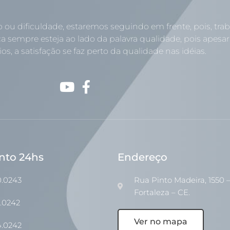
o ou dificuldade, estaremos seguindo em frente, pois, tr
a sempre esteja ao lado da palavra qualidade, pois apesar
os, a satisfação se faz perto da qualidade nas idéias.
nto 24hs
Endereço
0.0243
Rua Pinto Madeira, 1550 –
Fortaleza – CE.
1.0242
Ver no mapa
4.0242