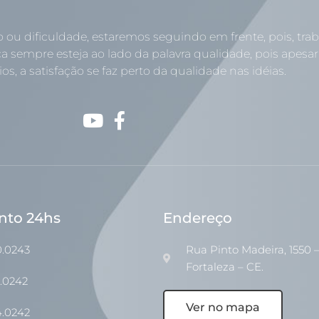
o ou dificuldade, estaremos seguindo em frente, pois, tr
a sempre esteja ao lado da palavra qualidade, pois apesar
os, a satisfação se faz perto da qualidade nas idéias.
nto 24hs
Endereço
0.0243
Rua Pinto Madeira, 1550 –
Fortaleza – CE.
1.0242
Ver no mapa
4.0242