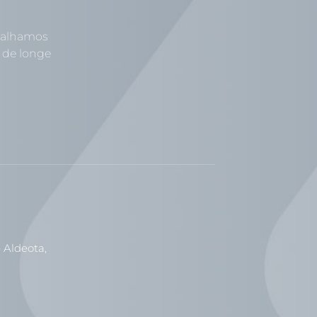
abalhamos
 de longe
 Aldeota,