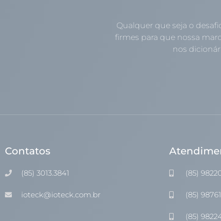
Qualquer que seja o desafi
firmes para que nossa marc
nos dicionári
Contatos
Atendime
(85) 3013.3841
(85) 9822
ioteck@ioteck.com.br
(85) 9876
(85) 9822