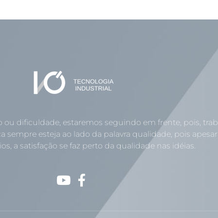
o ou dificuldade, estaremos seguindo em frente, pois, tr
a sempre esteja ao lado da palavra qualidade, pois apesar
os, a satisfação se faz perto da qualidade nas idéias.