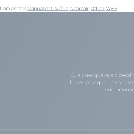
Com as tags
Manual do Usuário
,
Nobreak
,
Office
,
WEG
Qualquer que seja o desafi
firmes para que nossa marc
nos dicionári