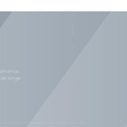
abalhamos
 de longe