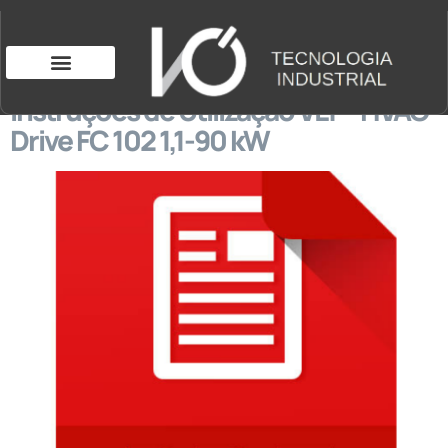
Instruções de Utilização VLT® HVAC
Drive FC 102 1,1-90 kW