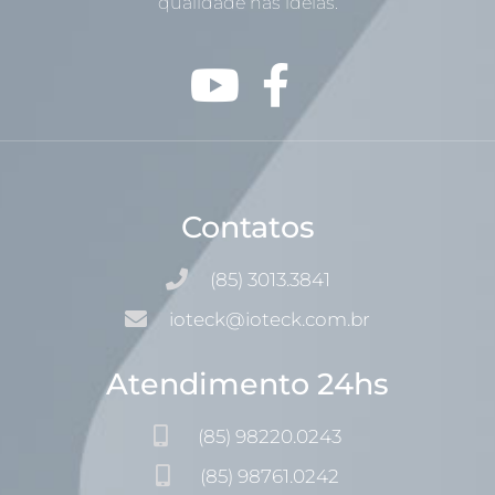
qualidade nas idéias.
Contatos
(85) 3013.3841
ioteck@ioteck.com.br
Atendimento 24hs
(85) 98220.0243
(85) 98761.0242