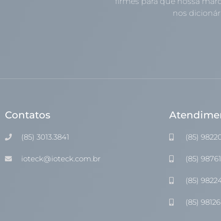
firmes para que nossa marc
nos dicionári
Contatos
Atendime
(85) 3013.3841
(85) 9822
ioteck@ioteck.com.br
(85) 9876
(85) 9822
(85) 98126