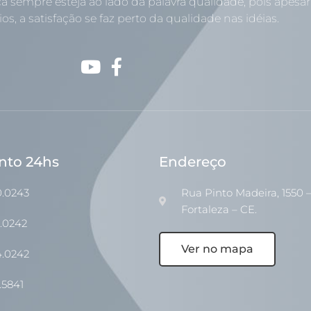
a sempre esteja ao lado da palavra qualidade, pois apesar
os, a satisfação se faz perto da qualidade nas idéias.
nto 24hs
Endereço
0.0243
Rua Pinto Madeira, 1550 –
Fortaleza – CE.
1.0242
Ver no mapa
4.0242
.5841