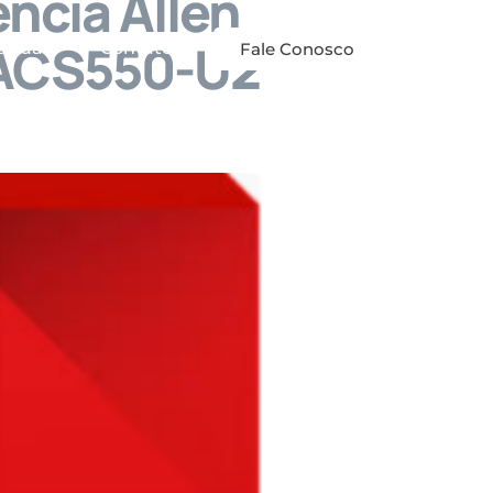
ncia Allen
 ACS550-U2
anuais
Contato
Fale Conosco