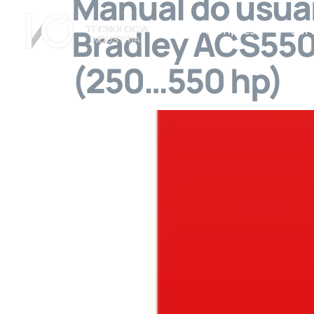
Manual do usuár
Bradley ACS550
A Empresa
Ser
(250…550 hp)