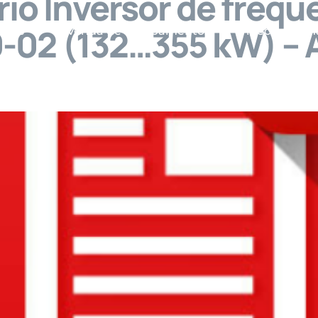
io Inversor de frequê
-02 (132…355 kW) –
viços
Venda de Equipamentos
Vídeos
M