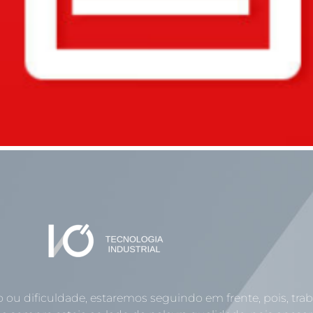
o ou dificuldade, estaremos seguindo em frente, pois, tr