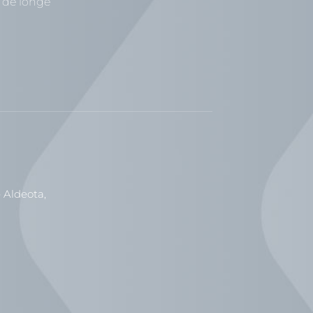
 de longe
 Aldeota,