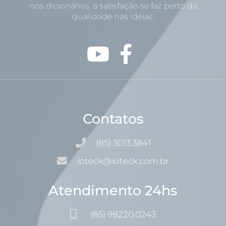
nos dicionários, a satisfação se faz perto da
qualidade nas idéias.
Contatos
(85) 3013.3841
ioteck@ioteck.com.br
Atendimento 24hs
(85) 98220.0243