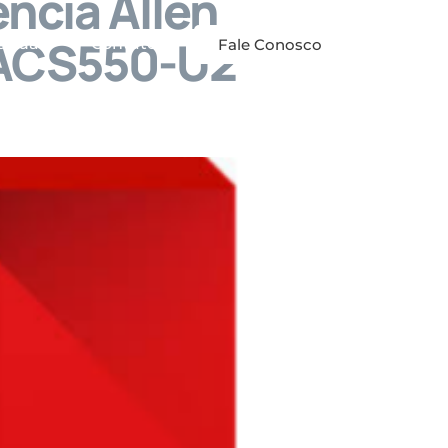
ncia Allen
 ACS550-U2
anuais
Contato
Fale Conosco