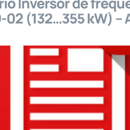
io Inversor de frequê
-02 (132…355 kW) –
viços
Venda de Equipamentos
Vídeos
M