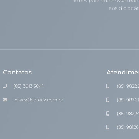
firmes para que nossa marc
nos dicionári
Contatos
Atendime
(85) 3013.3841
(85) 9822
ioteck@ioteck.com.br
(85) 9876
(85) 9822
(85) 98126