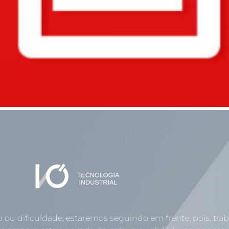
o ou dificuldade, estaremos seguindo em frente, pois, tr