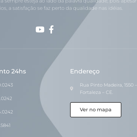
a sempre esteja ao lado da palavra qualidade, pois apesar
os, a satisfação se faz perto da qualidade nas idéias.
nto 24hs
Endereço
0.0243
Rua Pinto Madeira, 1550 –
Fortaleza – CE.
1.0242
Ver no mapa
4.0242
.5841