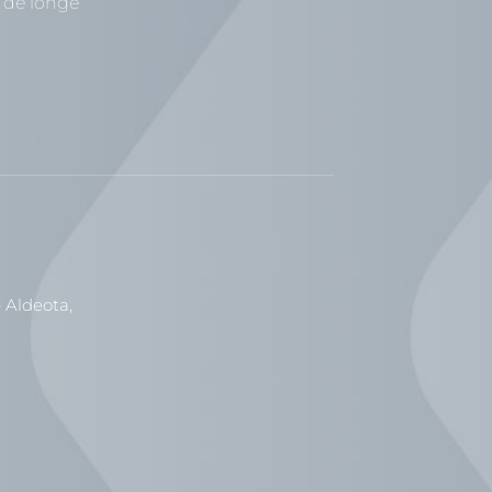
 de longe
 Aldeota,