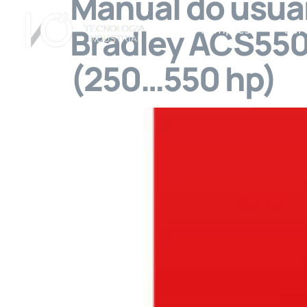
Manual do usuár
Bradley ACS550
A Empresa
Ser
(250…550 hp)