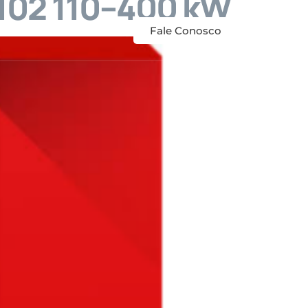
C102 110–400 kW
anuais
Contato
Fale Conosco