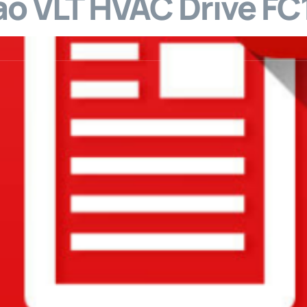
ão VLT HVAC Drive F
viços
Venda de Equipamentos
Vídeos
M