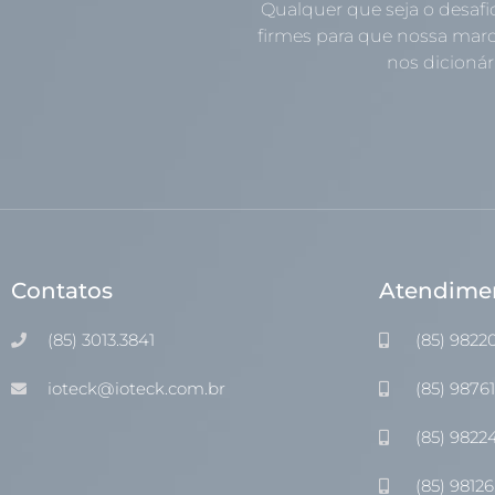
Qualquer que seja o desafi
firmes para que nossa marc
nos dicionári
Contatos
Atendime
(85) 3013.3841
(85) 9822
ioteck@ioteck.com.br
(85) 9876
(85) 9822
(85) 98126