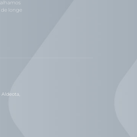
abalhamos
 de longe
 Aldeota,