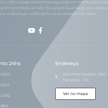
o ou dificuldade, estaremos seguindo em frente, pois, tr
a sempre esteja ao lado da palavra qualidade, pois apesar
os, a satisfação se faz perto da qualidade nas idéias.
nto 24hs
Endereço
0.0243
Rua Pinto Madeira, 1550 –
Fortaleza – CE.
1.0242
Ver no mapa
4.0242
.5841