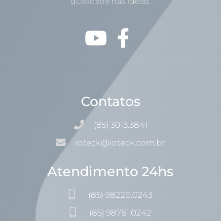
qualidade nas idéias.
Contatos
(85) 3013.3841
ioteck@ioteck.com.br
Atendimento 24hs
(85) 98220.0243
(85) 98761.0242