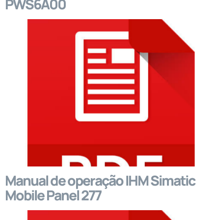
PWS6A00
Manual de operação IHM Simatic
Mobile Panel 277