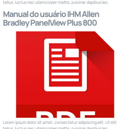
tellus, luctus nec ullamcorper mattis, pulvinar dapibus leo.
Manual do usuário IHM Allen
Bradley PanelView Plus 800
Lorem ipsum dolor sit amet, consectetur adipiscing elit. Ut elit
tellus, luctus nec ullamcorper mattis, pulvinar dapibus leo.