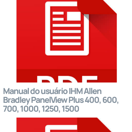
Manual do usuário IHM Allen
Bradley PanelView Plus 400, 600,
700, 1000, 1250, 1500