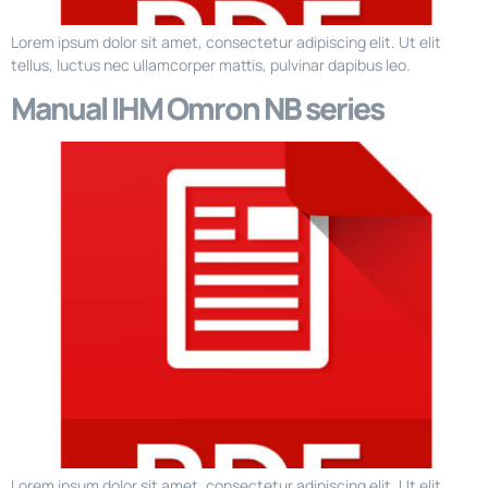
Lorem ipsum dolor sit amet, consectetur adipiscing elit. Ut elit
tellus, luctus nec ullamcorper mattis, pulvinar dapibus leo.
Manual IHM Omron NB series
Lorem ipsum dolor sit amet, consectetur adipiscing elit. Ut elit