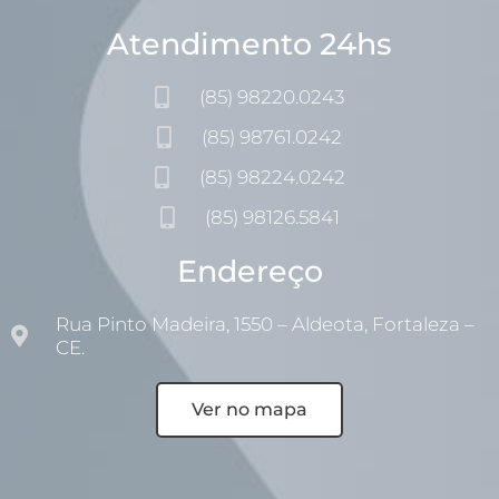
Atendimento 24hs
(85) 98220.0243
(85) 98761.0242
(85) 98224.0242
(85) 98126.5841
Endereço
Rua Pinto Madeira, 1550 – Aldeota, Fortaleza –
CE.
Ver no mapa