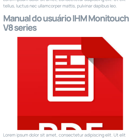
tellus, luctus nec ullamcorper mattis, pulvinar dapibus leo.
Manual do usuário IHM Monitouch
V8 series
Lorem ipsum dolor sit amet, consectetur adipiscing elit. Ut elit