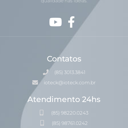
qualidade nas idéias.
Contatos
(85) 3013.3841
ioteck@ioteck.com.br
Atendimento 24hs
(85) 98220.0243
(85) 98761.0242