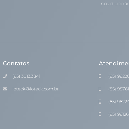
nos dicionári
Contatos
Atendime
(85) 3013.3841
(85) 9822
ioteck@ioteck.com.br
(85) 9876
(85) 9822
(85) 98126