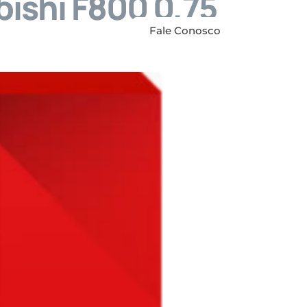
bishi F800 0,75
anuais
Contato
Fale Conosco