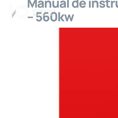
Manual de instr
– 560kw
A Empresa
Ser