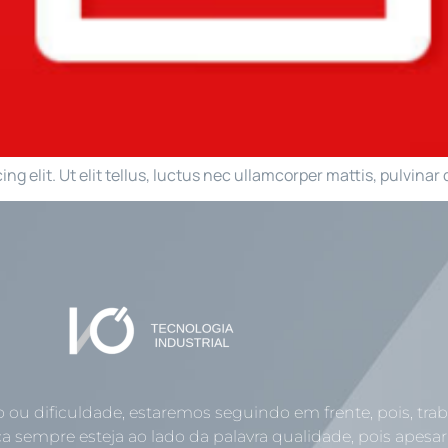
g elit. Ut elit tellus, luctus nec ullamcorper mattis, pulvinar 
o ou dificuldade, estaremos seguindo em frente, pois, tr
a sempre esteja ao lado da palavra qualidade, pois apesar