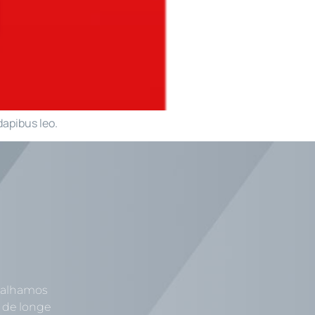
dapibus leo.
abalhamos
 de longe