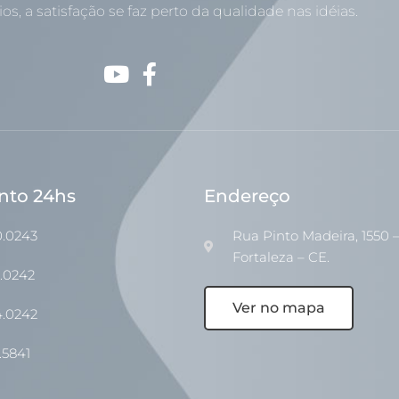
os, a satisfação se faz perto da qualidade nas idéias.
nto 24hs
Endereço
0.0243
Rua Pinto Madeira, 1550 –
Fortaleza – CE.
1.0242
Ver no mapa
4.0242
.5841