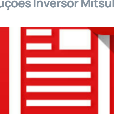
uções Inversor Mitsu
viços
Venda de Equipamentos
Vídeos
M