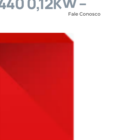
440 0,12KW –
anuais
Contato
Fale Conosco