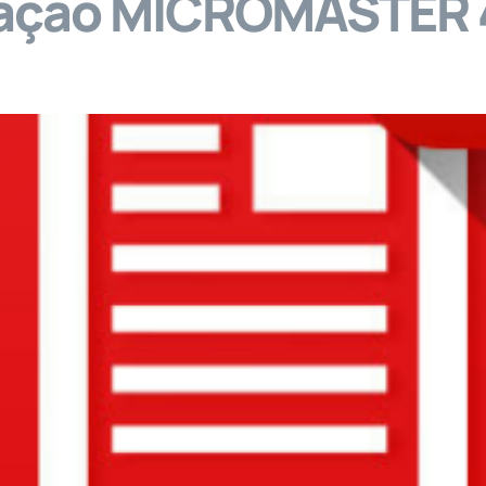
ração MICROMASTER 
viços
Venda de Equipamentos
Vídeos
M