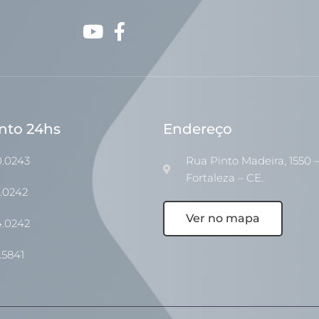
nto 24hs
Endereço
0.0243
Rua Pinto Madeira, 1550 –
Fortaleza – CE.
1.0242
Ver no mapa
4.0242
.5841