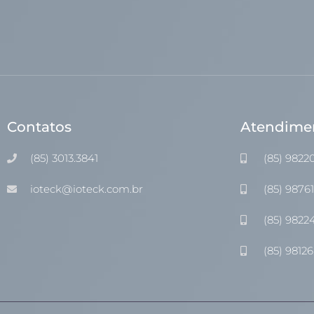
Contatos
Atendime
(85) 3013.3841
(85) 9822
ioteck@ioteck.com.br
(85) 9876
(85) 9822
(85) 98126