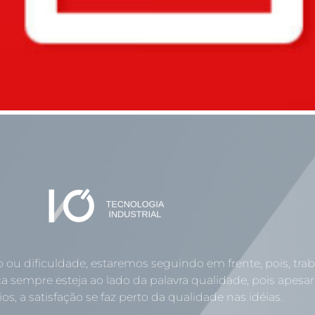
o ou dificuldade, estaremos seguindo em frente, pois, tr
a sempre esteja ao lado da palavra qualidade, pois apesar
os, a satisfação se faz perto da qualidade nas idéias.