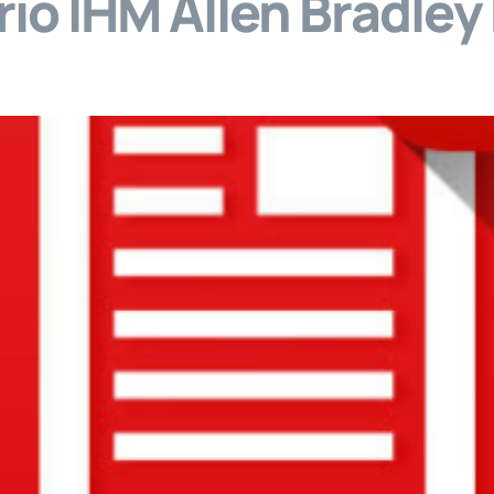
io IHM Allen Bradley
viços
Venda de Equipamentos
Vídeos
M