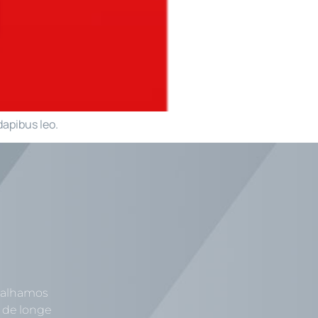
dapibus leo.
abalhamos
 de longe