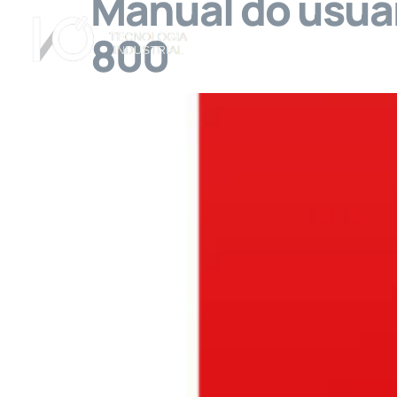
Manual do usuár
800
A Empresa
Ser