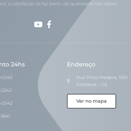
os, a satisfação se faz perto da qualidade nas idéias.
nto 24hs
Endereço
0.0243
Rua Pinto Madeira, 1550 –
Fortaleza – CE.
1.0242
Ver no mapa
4.0242
.5841