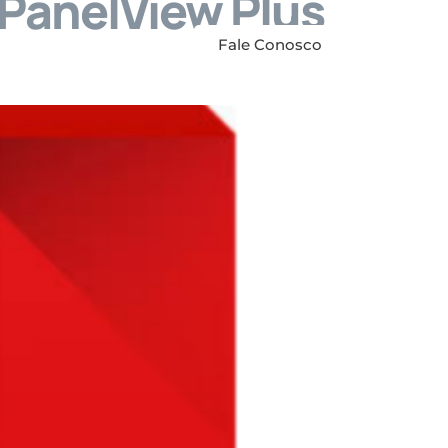
 PanelView Plus
anuais
Contato
Fale Conosco