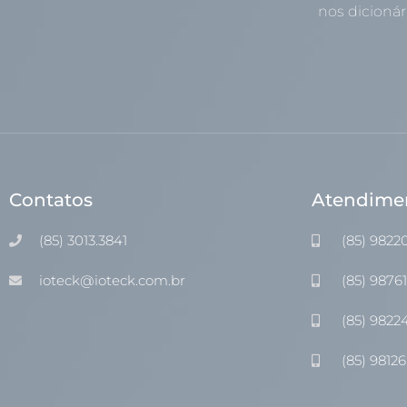
nos dicionári
Contatos
Atendime
(85) 3013.3841
(85) 9822
ioteck@ioteck.com.br
(85) 9876
(85) 9822
(85) 98126