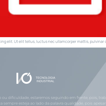
g elit. Ut elit tellus, luctus nec ullamcorper mattis, pulvinar 
o ou dificuldade, estaremos seguindo em frente, pois, tr
a sempre esteja ao lado da palavra qualidade, pois apesar