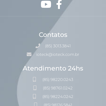
Contatos
(85) 3013.3841
ioteck@ioteck.com.br
Atendimento 24hs
(85) 98220.0243
(85) 98761.0242
(85) 98224.0242
(85) 98126.5841