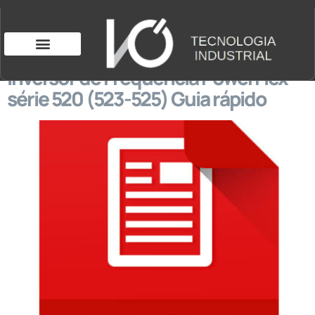
Inversor de Frequência PowerFlex
série 520 (523-525) Guia rápido