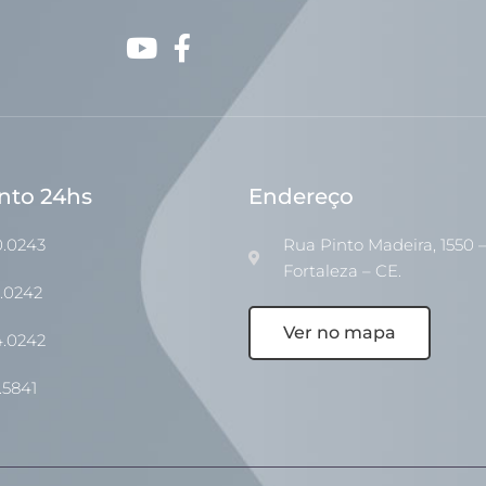
nto 24hs
Endereço
0.0243
Rua Pinto Madeira, 1550 –
Fortaleza – CE.
1.0242
Ver no mapa
4.0242
.5841