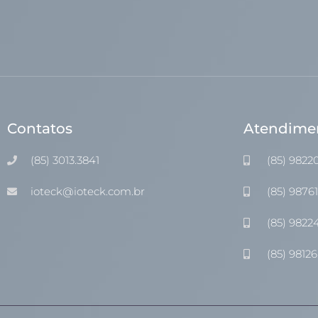
Contatos
Atendime
(85) 3013.3841
(85) 9822
ioteck@ioteck.com.br
(85) 9876
(85) 9822
(85) 98126