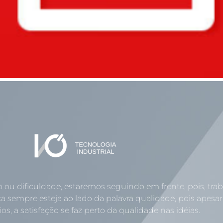
o ou dificuldade, estaremos seguindo em frente, pois, tr
a sempre esteja ao lado da palavra qualidade, pois apesar
os, a satisfação se faz perto da qualidade nas idéias.