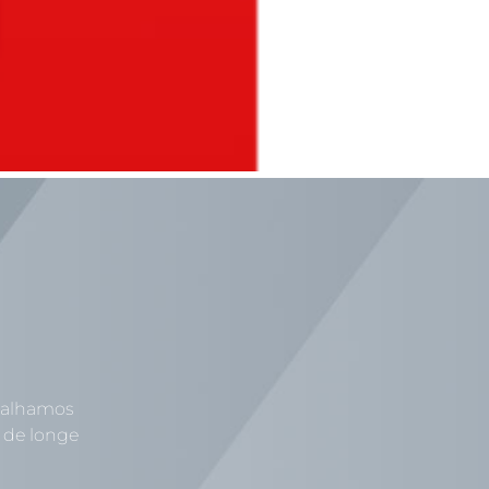
abalhamos
 de longe