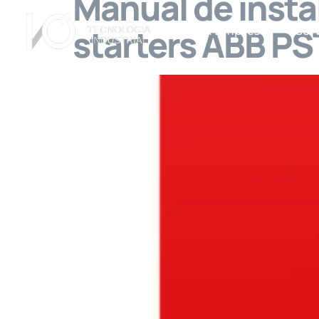
Manual de inst
starters ABB P
A Empresa
Ser