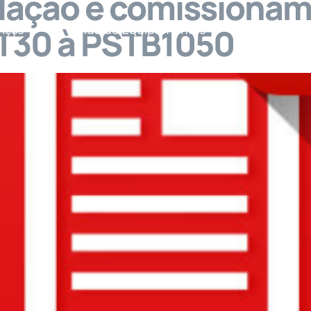
alação e comissionam
ST30 à PSTB1050
viços
Venda de Equipamentos
Vídeos
M