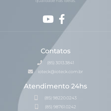
qualidade nas idéias.
Contatos
(85) 3013.3841
ioteck@ioteck.com.br
Atendimento 24hs
(85) 98220.0243
(85) 98761.0242