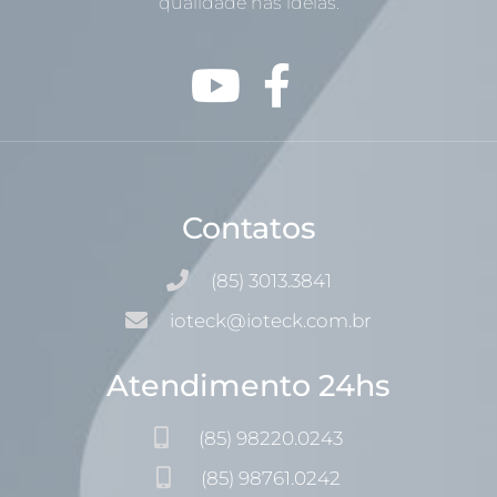
qualidade nas idéias.
Contatos
(85) 3013.3841
ioteck@ioteck.com.br
Atendimento 24hs
(85) 98220.0243
(85) 98761.0242