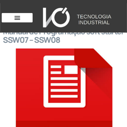
Manual de Programação soft starter
SSW07 – SSW08