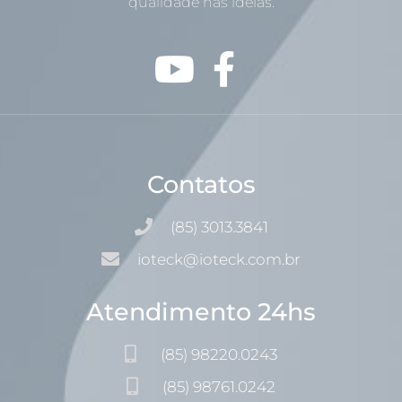
qualidade nas idéias.
Contatos
(85) 3013.3841
ioteck@ioteck.com.br
Atendimento 24hs
(85) 98220.0243
(85) 98761.0242