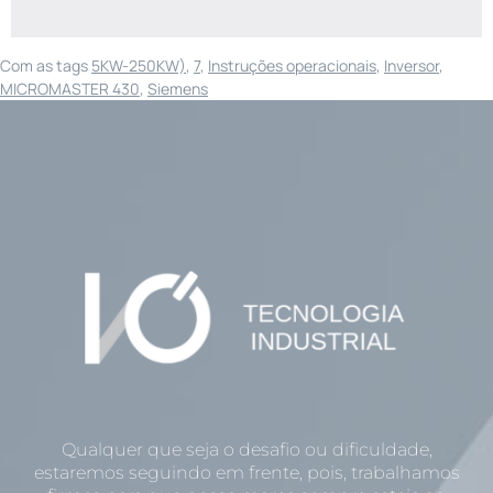
Com as tags
5KW-250KW)
,
7
,
Instruções operacionais
,
Inversor
,
MICROMASTER 430
,
Siemens
Qualquer que seja o desafio ou dificuldade,
estaremos seguindo em frente, pois, trabalhamos