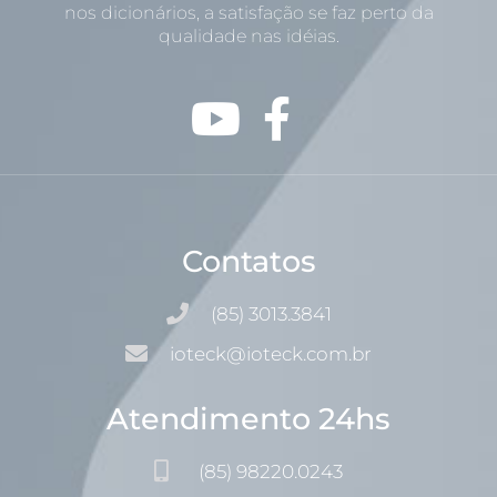
nos dicionários, a satisfação se faz perto da
qualidade nas idéias.
Contatos
(85) 3013.3841
ioteck@ioteck.com.br
Atendimento 24hs
(85) 98220.0243